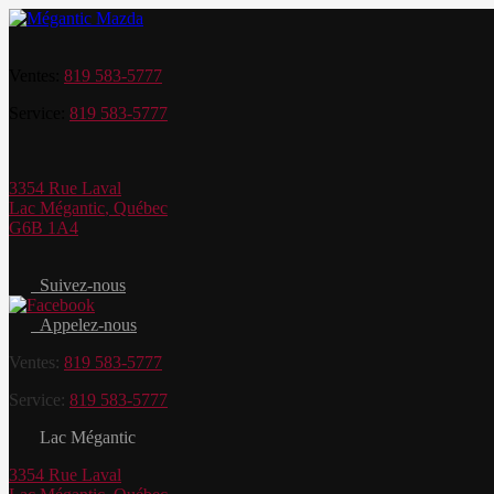
Ventes:
819 583-5777
Service:
819 583-5777
3354 Rue Laval
Lac Mégantic
,
Québec
G6B 1A4
Suivez-nous
Appelez-nous
Ventes:
819 583-5777
Service:
819 583-5777
Lac Mégantic
3354 Rue Laval