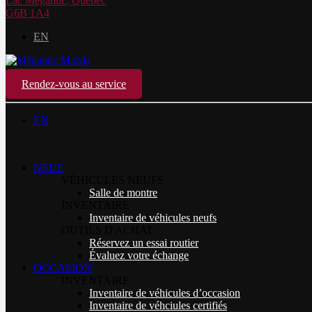
Lac Mégantic
,
Québec
G6B 1A4
EN
Rendez-vous au service
EN
NEUF
VÉHICULES NEUFS
Salle de montre
INVENTAIRE
Inventaire de véhicules neufs
OUTILS D'ACHAT
Réservez un essai routier
Évaluez votre échange
OCCASION
INVENTAIRE
Inventaire de véhicules d’occasion
Inventaire de véhciules certifiés