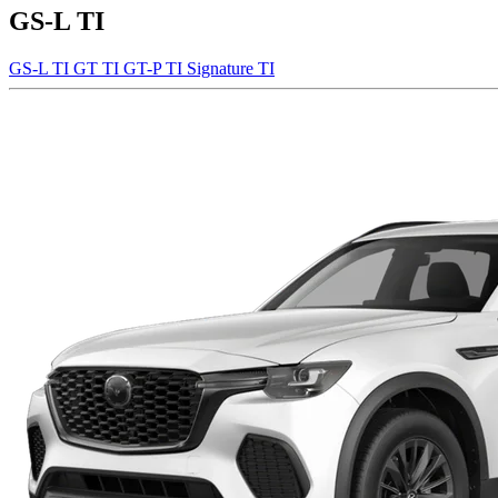
GS-L TI
GS-L TI
GT TI
GT-P TI
Signature TI