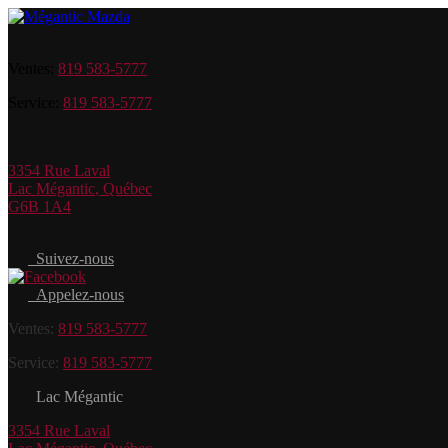
Ventes:
819 583-5777
Service:
819 583-5777
3354 Rue Laval
Lac Mégantic
,
Québec
G6B 1A4
Suivez-nous
Appelez-nous
Ventes:
819 583-5777
Service:
819 583-5777
Lac Mégantic
3354 Rue Laval