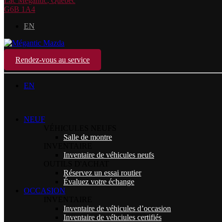
Lac Mégantic
,
Québec
G6B 1A4
EN
Rendez-vous au service
EN
NEUF
VÉHICULES NEUFS
Salle de montre
INVENTAIRE
Inventaire de véhicules neufs
OUTILS D'ACHAT
Réservez un essai routier
Évaluez votre échange
OCCASION
INVENTAIRE
Inventaire de véhicules d’occasion
Inventaire de véhciules certifiés