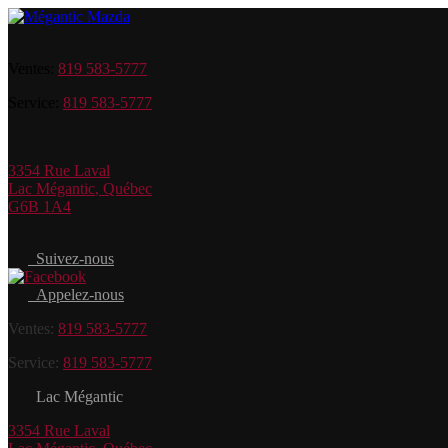
Ventes:
819 583-5777
Service:
819 583-5777
3354 Rue Laval
Lac Mégantic
,
Québec
G6B 1A4
Suivez-nous
Appelez-nous
Ventes:
819 583-5777
Service:
819 583-5777
Lac Mégantic
3354 Rue Laval