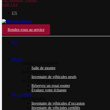
Lac Mégantic
,
Québec
G6B 1A4
EN
Rendez-vous au service
EN
NEUF
VÉHICULES NEUFS
Salle de montre
INVENTAIRE
Inventaire de véhicules neufs
OUTILS D'ACHAT
Réservez un essai routier
Évaluez votre échange
OCCASION
INVENTAIRE
Inventaire de véhicules d’occasion
Inventaire de véhciules certifiés