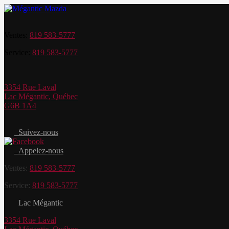
Ventes:
819 583-5777
Service:
819 583-5777
3354 Rue Laval
Lac Mégantic
,
Québec
G6B 1A4
Suivez-nous
Appelez-nous
Ventes:
819 583-5777
Service:
819 583-5777
Lac Mégantic
3354 Rue Laval