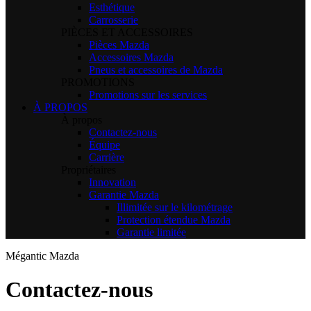
Esthétique
Carrosserie
PIÈCES ET ACCESSOIRES
Pièces Mazda
Accessoires Mazda
Pneus et accessoires de Mazda
PROMOTIONS
Promotions sur les services
À PROPOS
À propos
Contactez-nous
Équipe
Carrière
Propriétaires
Innovation
Garantie Mazda
Illimitée sur le kilométrage
Protection étendue Mazda
Garantie limitée
Mégantic Mazda
Contactez-nous