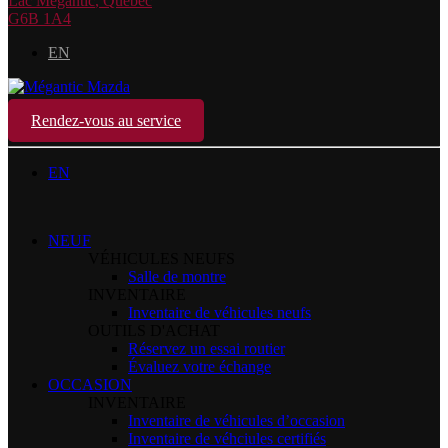
Lac Mégantic
,
Québec
G6B 1A4
EN
Rendez-vous au service
EN
NEUF
VÉHICULES NEUFS
Salle de montre
INVENTAIRE
Inventaire de véhicules neufs
OUTILS D'ACHAT
Réservez un essai routier
Évaluez votre échange
OCCASION
INVENTAIRE
Inventaire de véhicules d’occasion
Inventaire de véhciules certifiés