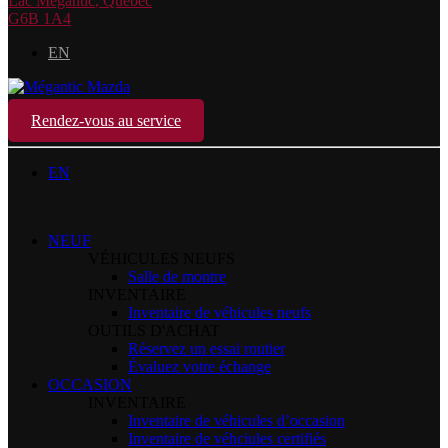
Lac Mégantic
,
Québec
G6B 1A4
EN
Rendez-vous au service
EN
NEUF
VÉHICULES NEUFS
Salle de montre
INVENTAIRE
Inventaire de véhicules neufs
OUTILS D'ACHAT
Réservez un essai routier
Évaluez votre échange
OCCASION
INVENTAIRE
Inventaire de véhicules d’occasion
Inventaire de véhciules certifiés