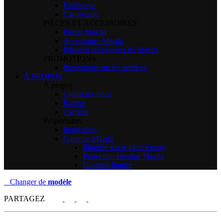
Esthétique
Carrosserie
PIÈCES ET ACCESSOIRES
Pièces Mazda
Accessoires Mazda
Pneus et accessoires de Mazda
PROMOTIONS
Promotions sur les services
À PROPOS
À propos
Contactez-nous
Équipe
Carrière
Propriétaires
Innovation
Garantie Mazda
Illimitée sur le kilométrage
Protection étendue Mazda
Garantie limitée
Changer de
modèle
PARTAGEZ