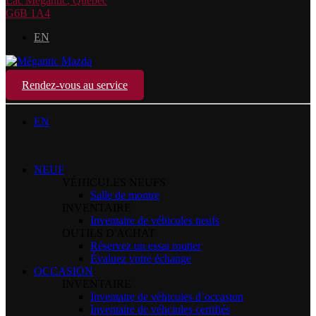
Lac Mégantic
,
Québec
G6B 1A4
EN
Rendez-vous au service
EN
NEUF
VÉHICULES NEUFS
Salle de montre
INVENTAIRE
Inventaire de véhicules neufs
OUTILS D'ACHAT
Réservez un essai routier
Évaluez votre échange
OCCASION
INVENTAIRE
Inventaire de véhicules d’occasion
Inventaire de véhciules certifiés