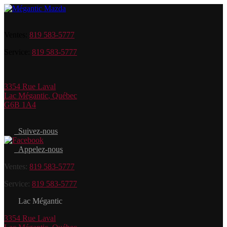
Ventes:
819 583-5777
Service:
819 583-5777
3354 Rue Laval
Lac Mégantic
,
Québec
G6B 1A4
Suivez-nous
Appelez-nous
Ventes:
819 583-5777
Service:
819 583-5777
Lac Mégantic
3354 Rue Laval