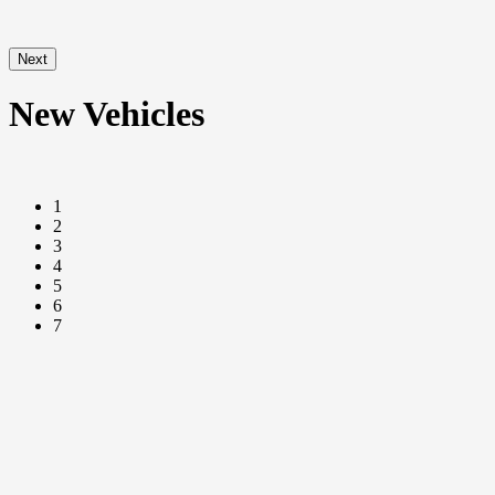
Next
New Vehicles
1
2
3
4
5
6
7