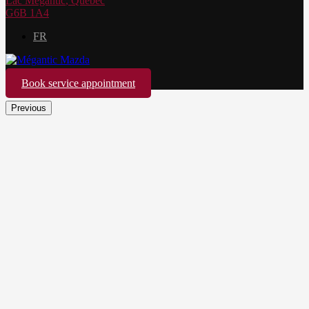
Lac Mégantic
,
Québec
G6B 1A4
FR
Book service appointment
Previous