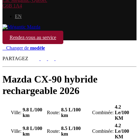
Lac Mégantic
,
Québec
G6B 1A4
EN
Rendez-vous au service
Changer de
modèle
PARTAGEZ
Mazda
CX-90 hybride
rechargeable 2026
4.2
9.8 L/100
8.5 L/100
Ville:
Route:
Combinée:
Le/100
km
km
KM
4.2
9.8 L/100
8.5 L/100
Ville:
Route:
Combinée:
Le/100
km
km
KM