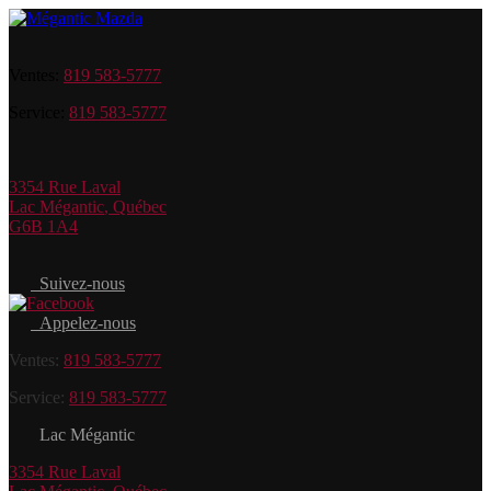
Ventes:
819 583-5777
Service:
819 583-5777
3354 Rue Laval
Lac Mégantic
,
Québec
G6B 1A4
Suivez-nous
Appelez-nous
Ventes:
819 583-5777
Service:
819 583-5777
Lac Mégantic
3354 Rue Laval