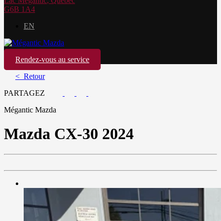
Lac Mégantic
,
Québec
G6B 1A4
EN
Rendez-vous au service
< Retour
PARTAGEZ
Mégantic Mazda
Mazda
CX-30 2024