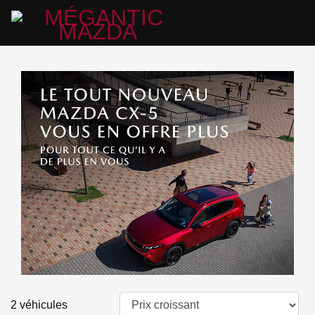
2 véhicules