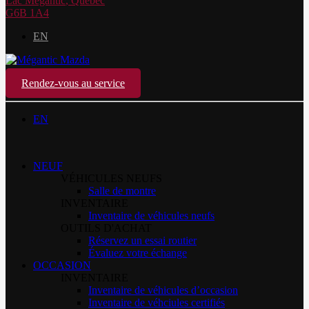
Lac Mégantic
,
Québec
G6B 1A4
EN
Rendez-vous au service
EN
NEUF
VÉHICULES NEUFS
Salle de montre
INVENTAIRE
Inventaire de véhicules neufs
OUTILS D'ACHAT
Réservez un essai routier
Évaluez votre échange
OCCASION
INVENTAIRE
Inventaire de véhicules d’occasion
Inventaire de véhciules certifiés