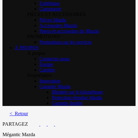
Esthétique
Carrosserie
PIÈCES ET ACCESSOIRES
Pièces Mazda
Accessoires Mazda
Pneus et accessoires de Mazda
PROMOTIONS
Promotions sur les services
À PROPOS
À propos
Contactez-nous
Équipe
Carrière
Propriétaires
Innovation
Garantie Mazda
Illimitée sur le kilométrage
Protection étendue Mazda
Garantie limitée
< Retour
PARTAGEZ
Mégantic Mazda