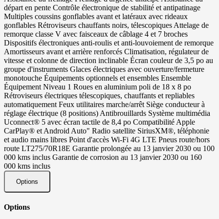
départ en pente Contrôle électronique de stabilité et antipatinage
Multiples coussins gonflables avant et latéraux avec rideaux
gonflables Rétroviseurs chauffants noirs, télescopiques Attelage de
remorque classe V avec faisceaux de câblage 4 et 7 broches
Dispositifs électroniques anti-roulis et anti-louvoiement de remorque
Amortisseurs avant et arrière renforcés Climatisation, régulateur de
vitesse et colonne de direction inclinable Écran couleur de 3,5 po au
groupe d'instruments Glaces électriques avec ouverture/fermeture
monotouche Équipements optionnels et ensembles Ensemble
Équipement Niveau 1 Roues en aluminium poli de 18 x 8 po
Rétroviseurs électriques télescopiques, chauffants et repliables
automatiquement Feux utilitaires marche/arrêt Siège conducteur à
réglage électrique (8 positions) Antibrouillards Système multimédia
Uconnect® 5 avec écran tactile de 8,4 po Compatibilité Apple
CarPlay® et Android Auto" Radio satellite SiriusXM®, téléphonie
et audio mains libres Point d'accès Wi-Fi 4G LTE Pneus route/hors
route LT275/70R18E Garantie prolongée au 13 janvier 2030 ou 100
000 kms inclus Garantie de corrosion au 13 janvier 2030 ou 160
000 kms inclus
Options
Options