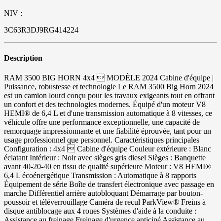
NIV :
3C63R3DJ9RG414224
Description
RAM 3500 BIG HORN 4x4  MODÈLE 2024 Cabine d'équipe |
Puissance, robustesse et technologie Le RAM 3500 Big Horn 2024
est un camion lourd conçu pour les travaux exigeants tout en offrant
un confort et des technologies modernes. Équipé d'un moteur V8
HEMI® de 6,4 L et d'une transmission automatique à 8 vitesses, ce
véhicule offre une performance exceptionnelle, une capacité de
remorquage impressionnante et une fiabilité éprouvée, tant pour un
usage professionnel que personnel. Caractéristiques principales
Configuration : 4x4  Cabine d'équipe Couleur extérieure : Blanc
éclatant Intérieur : Noir avec sièges gris diesel Sièges : Banquette
avant 40-20-40 en tissu de qualité supérieure Moteur : V8 HEMI®
6,4 L écoénergétique Transmission : Automatique à 8 rapports
Équipement de série Boîte de transfert électronique avec passage en
marche Différentiel arrière autobloquant Démarrage par bouton-
poussoir et téléverrouillage Caméra de recul ParkView® Freins à
disque antiblocage aux 4 roues Systèmes d'aide à la conduite :
Assistance au freinage Freinage d'urgence anticipé Assistance au