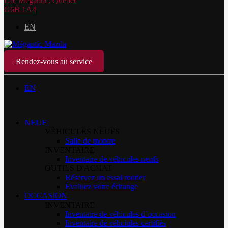
Lac Mégantic
,
Québec
G6B 1A4
EN
Rendez-vous au service
EN
NEUF
VÉHICULES NEUFS
Salle de montre
INVENTAIRE
Inventaire de véhicules neufs
OUTILS D'ACHAT
Réservez un essai routier
Évaluez votre échange
OCCASION
INVENTAIRE
Inventaire de véhicules d’occasion
Inventaire de véhciules certifiés