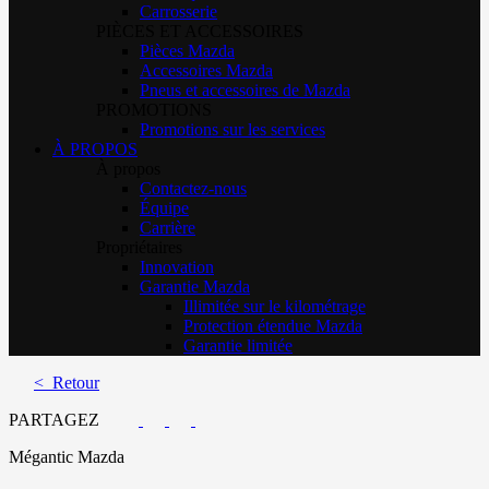
Carrosserie
PIÈCES ET ACCESSOIRES
Pièces Mazda
Accessoires Mazda
Pneus et accessoires de Mazda
PROMOTIONS
Promotions sur les services
À PROPOS
À propos
Contactez-nous
Équipe
Carrière
Propriétaires
Innovation
Garantie Mazda
Illimitée sur le kilométrage
Protection étendue Mazda
Garantie limitée
< Retour
PARTAGEZ
Mégantic Mazda