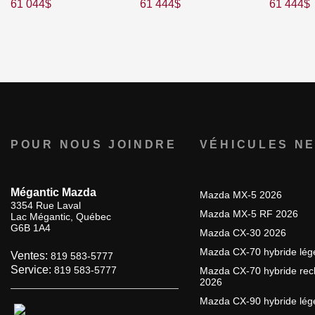
61 044
$
61 444
$
61 444
$
POUR NOUS JOINDRE
VÉHICULES N
Mégantic Mazda
Mazda MX-5 2026
3354 Rue Laval
Mazda MX-5 RF 2026
Lac Mégantic
,
Québec
G6B 1A4
Mazda CX-30 2026
Mazda CX-70 hybride lég
Ventes:
819 583-5777
Service:
819 583-5777
Mazda CX-70 hybride rec
2026
Mazda CX-90 hybride lég