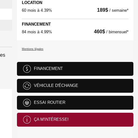
LOCATION
189
$
60 mois à 4.39%
/ semaine*
FINANCEMENT
460
$
84 mois à 4.99%
/ bimensuel*
Mentions légales
des
FINANCEMENT
VÉHICULE D'ÉCHANGE
ESSAI ROUTIER
ÇA M'INTÉRESSE!