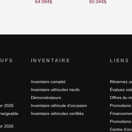
64 094
$
65 044
$
EUFS
INVENTAIRE
LIENS
Inventaire complet
Réservez un
Inventaire véhicules neufs
Évaluez vo
Démonstrateurs
Offres du m
er 2026
Inventaire véhicule d’occasion
Promotions
hargeable
Inventaire véhicules certifiés
Financeme
Promotions 
er 2026
Centre d’en