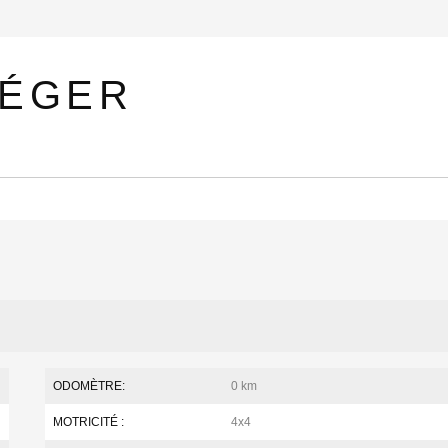
LÉGER
ODOMÈTRE:
0 km
MOTRICITÉ :
4x4