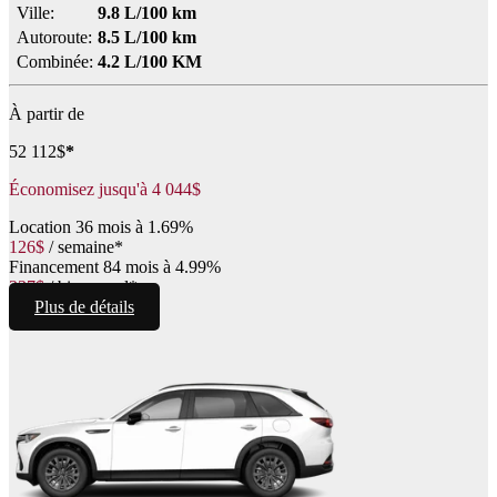
Ville:
9.8 L/100 km
Autoroute:
8.5 L/100 km
Combinée:
4.2 L/100 KM
À partir de
52 112
$
*
Économisez jusqu'à
4 044
$
Location
36 mois à 1.69%
126
$
/
semaine*
Financement
84 mois à 4.99%
337
$
/
bimensuel*
Plus de détails