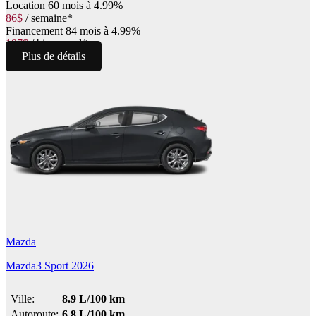
Location
60 mois à 4.99%
86
$
/
semaine*
Financement
84 mois à 4.99%
197
$
/
bimensuel*
Plus de détails
Mazda
Mazda3 Sport 2026
Ville:
8.9 L/100 km
Autoroute:
6.8 L/100 km