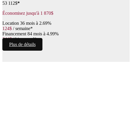
53 112
$
*
Économisez jusqu'à
1 870
$
Location
36 mois à 2.69%
124
$
/
semaine*
Financement
84 mois à 4.99%
344
$
/
bimensuel*
Plus de détails