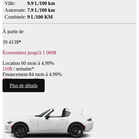
Ville:
9.9 L/100 km
Autoroute:
7.9 L/100 km
Combinée:
9 L/100 KM
À partir de
39 413
$
*
Économisez jusqu'à
1 000
$
Location
60 mois à 4.99%
110
$
/
semaine*
Financement
84 mois à 4.99%
272
$
/
bimensuel*
Plus de détails