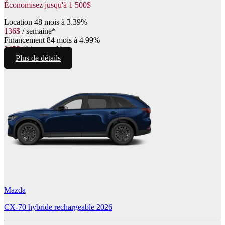
Économisez jusqu'à
1 500
$
Location
48 mois à 3.39%
136
$
/
semaine*
Financement
84 mois à 4.99%
345
$
/
bimensuel*
Plus de détails
Mazda
CX-70 hybride rechargeable 2026