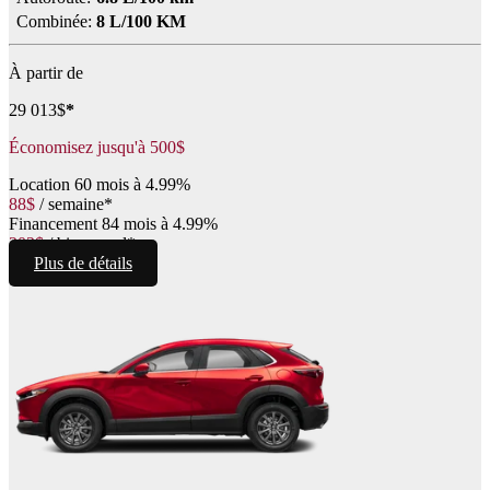
Combinée:
8 L/100 KM
À partir de
29 013
$
*
Économisez jusqu'à
500
$
Location
60 mois à 4.99%
88
$
/
semaine*
Financement
84 mois à 4.99%
202
$
/
bimensuel*
Plus de détails