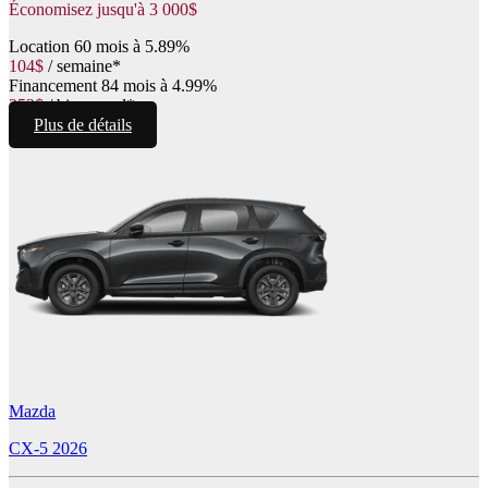
Économisez jusqu'à
3 000
$
Location
60 mois à 5.89%
104
$
/
semaine*
Financement
84 mois à 4.99%
253
$
/
bimensuel*
Plus de détails
Mazda
CX-5 2026