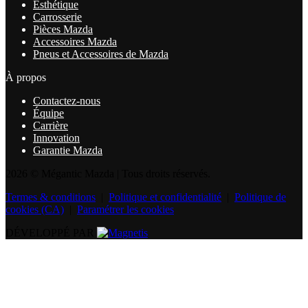
Esthétique
Carrosserie
Pièces Mazda
Accessoires Mazda
Pneus et Accessoires de Mazda
À propos
Contactez-nous
Équipe
Carrière
Innovation
Garantie Mazda
2026 © Mégantic Mazda
| Tous droits réservés.
Termes & conditions
|
Politique et confidentialité
|
Politique de
cookies (CA)
|
Paramétrer les cookies
DÉVELOPPÉ PAR