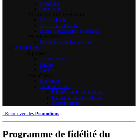
Esthétique
Carrosserie
PIÈCES ET ACCESSOIRES
Pièces Mazda
Accessoires Mazda
Pneus et accessoires de Mazda
PROMOTIONS
Promotions sur les services
À PROPOS
À propos
Contactez-nous
Équipe
Carrière
Propriétaires
Innovation
Garantie Mazda
Illimitée sur le kilométrage
Protection étendue Mazda
Garantie limitée
Retour vers les
Promotions
Programme de fidélité du