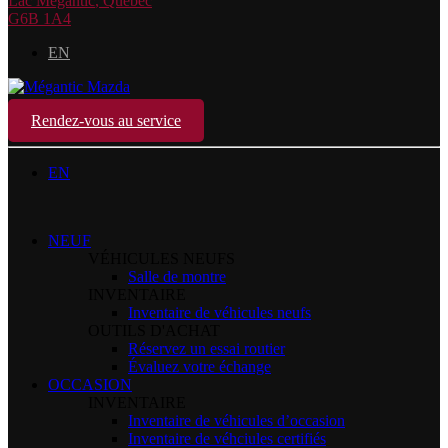
Lac Mégantic
,
Québec
G6B 1A4
EN
Rendez-vous au service
EN
NEUF
VÉHICULES NEUFS
Salle de montre
INVENTAIRE
Inventaire de véhicules neufs
OUTILS D'ACHAT
Réservez un essai routier
Évaluez votre échange
OCCASION
INVENTAIRE
Inventaire de véhicules d’occasion
Inventaire de véhciules certifiés