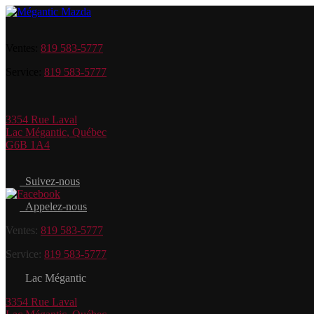
Ventes:
819 583-5777
Service:
819 583-5777
3354 Rue Laval
Lac Mégantic
,
Québec
G6B 1A4
Suivez-nous
Appelez-nous
Ventes:
819 583-5777
Service:
819 583-5777
Lac Mégantic
3354 Rue Laval