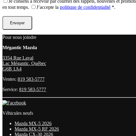
Je consens à recevoir par courriel des rappels, nouvelles et prom
en tout temps.
J’accepte la
politique de confidentialité
*
.
Pour nous joindre
Mégantic Mazda
3354 Rue Laval
Lac Mégantic
,
Québec
G6B 1A4
Ventes:
819 583-5777
Service:
819 583-5777
Véhicules neufs
Mazda MX-5 2026
Mazda MX-5 RF 2026
Mazda CX-30 2026