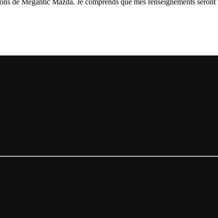
otions de Mégantic Mazda. Je comprends que mes renseignements seront ut