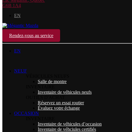
Lac Mégantic
,
Québec
G6B 1A4
EN
Rendez-vous au service
EN
NEUF
VÉHICULES NEUFS
Salle de montre
INVENTAIRE
Inventaire de véhicules neufs
OUTILS D'ACHAT
Réservez un essai routier
Évaluez votre échange
OCCASION
INVENTAIRE
Inventaire de véhicules d’occasion
Inventaire de véhciules certifiés