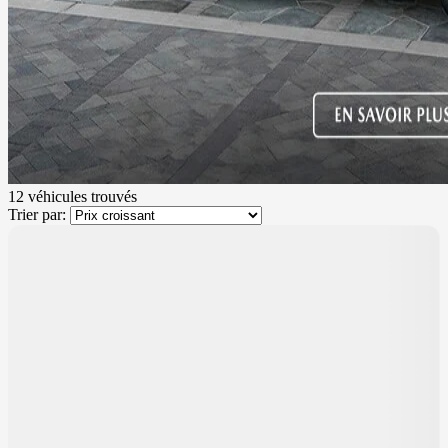
12 véhicules
trouvés
Trier par:
500
$
de Rabais