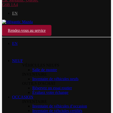
Lac Mégantic
,
Québec
G6B 1A4
EN
Rendez-vous au service
EN
NEUF
VÉHICULES NEUFS
Salle de montre
INVENTAIRE
Inventaire de véhicules neufs
OUTILS D'ACHAT
Réservez un essai routier
Évaluez votre échange
OCCASION
INVENTAIRE
Inventaire de véhicules d’occasion
Inventaire de véhciules certifiés